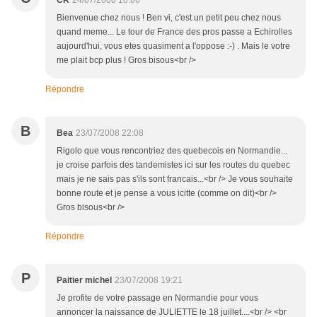
CR
24/07/2008 10:06
Bienvenue chez nous ! Ben vi, c'est un petit peu chez nous
quand meme... Le tour de France des pros passe a Echirolles
aujourd'hui, vous etes quasiment a l'oppose :-) . Mais le votre
me plait bcp plus ! Gros bisous<br />
Répondre
B
Bea
23/07/2008 22:08
Rigolo que vous rencontriez des quebecois en Normandie...
je croise parfois des tandemistes ici sur les routes du quebec
mais je ne sais pas s'ils sont francais...<br /> Je vous souhaite
bonne route et je pense a vous icitte (comme on dit)<br />
Gros bisous<br />
Répondre
P
Paitier michel
23/07/2008 19:21
Je profite de votre passage en Normandie pour vous
annoncer la naissance de JULIETTE le 18 juillet....<br /> <br