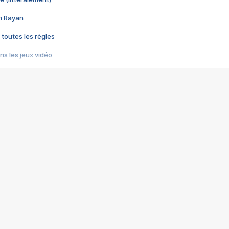
im Rayan
 toutes les règles
s les jeux vidéo
us choquant de Rockstar ? - Le scandale BULLY
e plus moche de Steam
du RÊVE tourne au CAUCHEMAR
pendant 8 heures
it… à tort
umiliés par un jeu vidéo
ire - Final Fantasy 8
ti un empire - Age of Empires
story DOFUS