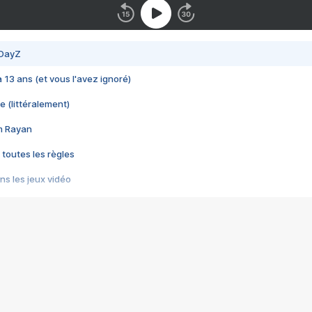
 DayZ
 a 13 ans (et vous l'avez ignoré)
e (littéralement)
im Rayan
 toutes les règles
s les jeux vidéo
us choquant de Rockstar ? - Le scandale BULLY
e plus moche de Steam
du RÊVE tourne au CAUCHEMAR
pendant 8 heures
it… à tort