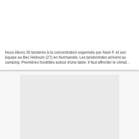
Nous étions 36 tandems à la concentration organisée par Alain F. et son
équipe au Bec Hellouin (27) en Normandie. Les tandemistes arrivent au
camping. Premières hostilités autour d'une table. Il faut affronter le climat
Normand. L'abbaye de Bec Hellouin. Pont...