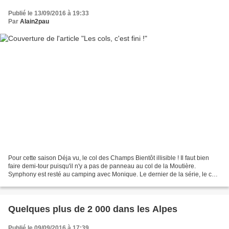
Publié le 13/09/2016 à 19:33
Par
Alain2pau
Pour cette saison Déja vu, le col des Champs Bientôt illisible ! Il faut bien
faire demi-tour puisqu'il n'y a pas de panneau au col de la Moutière.
Synphony est resté au camping avec Monique. Le dernier de la série, le col
de la Cayolle. Les autres photos...
Quelques plus de 2 000 dans les Alpes
Publié le 09/09/2016 à 17:39