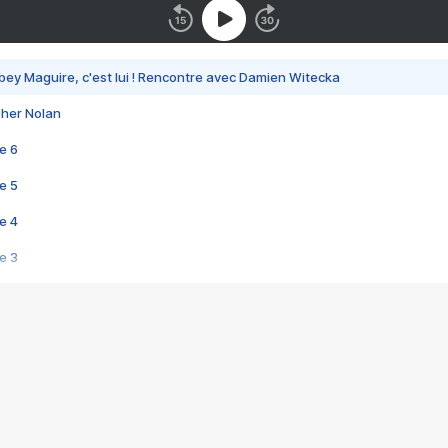
bey Maguire, c'est lui ! Rencontre avec Damien Witecka
pher Nolan
e 6
e 5
e 4
e 3
s créatrices de la VF !
e 2
e 1
e Mektoub My Love arrive enfin ! Rencontre avec Shaïn Boumedine et Sal
i : après Toni en famille