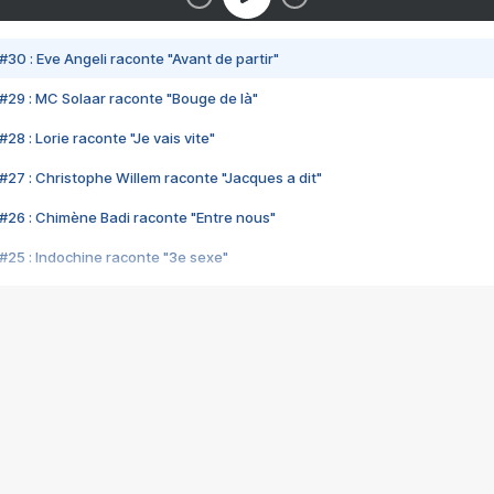
#30 : Eve Angeli raconte "Avant de partir"
#29 : MC Solaar raconte "Bouge de là"
28 : Lorie raconte "Je vais vite"
#27 : Christophe Willem raconte "Jacques a dit"
#26 : Chimène Badi raconte "Entre nous"
#25 : Indochine raconte "3e sexe"
#24 : Zaho raconte "C'est chelou"
#23 : Patrick Bruel raconte "Au café des délices"
#22 : Kyo raconte "Le chemin"
#21 : Nolwenn Leroy raconte "Cassé"
#20 : Patrick Hernandez raconte "Born to be alive"