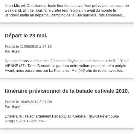
Jean-Michel, Christiane et toute leur équipe avait tout prévu pour ce superbe
week-end, afin de nous faire visiter leur région. Il y avait du monde le
vendredi matin au départ du camping de la Guichardière. Nous sommes
encore en France, le coq est là...
Départ le 23 mai.
Publié le 11/05/2010 à 17:15
Par
Alain
Nous partirons le dimanche 23 mai de Gryère, un petit hameau de RILLY sur
VIENNE (37). Tante Bernadette gardera notre voiture pendant notre périple.
Avant, nous passerons par La Plaine sur Mer (44) afin de rouler avec les
tandemistes de l'Amicale qui...
Itinéraire prévisionnel de la balade estivale 2010.
Publié le 10/05/2010 à 07:39
Par
Alain
L'itinéraire : Téléchargement Récapitulatif Général Rilly-St Péterbourg-
Rilly(37) 2010 ---oo0oo---