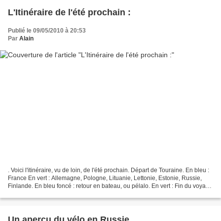
L'Itinéraire de l'été prochain :
Publié le 09/05/2010 à 20:53
Par
Alain
. Voici l'itinéraire, vu de loin, de l'été prochain. Départ de Touraine. En bleu :
France En vert : Allemagne, Pologne, Lituanie, Lettonie, Estonie, Russie,
Finlande. En bleu foncé : retour en bateau, ou pélalo. En vert : Fin du voyage
par l'Allemagne....
Un aperçu du vélo en Russie