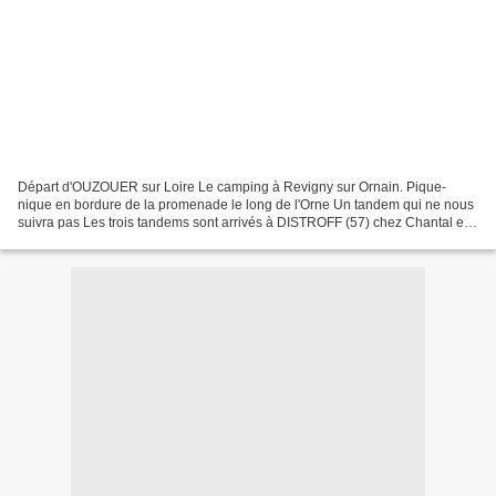
Départ d'OUZOUER sur Loire Le camping à Revigny sur Ornain. Pique-
nique en bordure de la promenade le long de l'Orne Un tandem qui ne nous
suivra pas Les trois tandems sont arrivés à DISTROFF (57) chez Chantal et
Jean-Claude. Ils ont quitté la Touraine,...