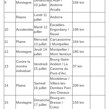
Dimanche
d’Aran /
9
Montagne
184 km
10 juillet
Andorre
Arcalis
Lundi 11
-
Repos
Andorre
juillet
Escaldes-
Mardi 12
10
Accidentée
Engordany /
198 km
juillet
Revel
Mercredi
Carcassonne
11
Plaine
164 km
13 juillet
/ Montpellier
Jeudi 14
Montpellier /
12
Montagne
185 km
juillet
Mont Ventoux
Bourg-Saint-
Contre la
Vendredi
Andéol / La
13
montre
37 km
15 juillet
Caverne du
individuel
Pont-d'Arc
Montélimar /
Samedi
Villars-les-
14
Plaine
208 km
16 juillet
Dombes Parc
des Oiseaux
Bourg-en-
Dimanche
15
Montagne
Bresse /
159 km
17 juillet
Culoz