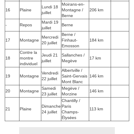
Moirans-en-
Lundi 18
16
Plaine
Montagne /
206 km
juillet
Berne
Mardi 19
-
Repos
Berne
juillet
Berne /
Mercredi
17
Montagne
Finhaut-
184 km
20 juillet
Emosson
Contre la
Jeudi 21
Sallanches /
18
montre
17 km
juillet
Megève
individuel
Albertville /
Vendredi
19
Montagne
Saint-Gervais
146 km
22 juillet
Mont Blanc
Samedi
Megève /
20
Montagne
146 km
23 juillet
Morzine
Chantilly /
Dimanche
Paris
21
Plaine
113 km
24 juillet
Champs-
Élysées