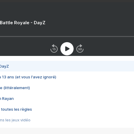
 Battle Royale - DayZ
 DayZ
 a 13 ans (et vous l'avez ignoré)
e (littéralement)
im Rayan
 toutes les règles
s les jeux vidéo
us choquant de Rockstar ? - Le scandale BULLY