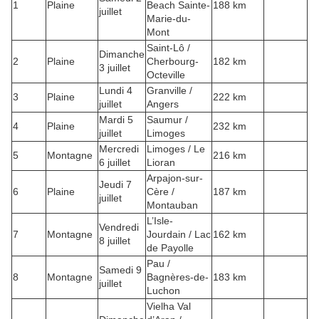
1
Plaine
Beach Sainte-
188 km
juillet
Marie-du-
Mont
Saint-Lô /
Dimanche
2
Plaine
Cherbourg-
182 km
3 juillet
Octeville
Lundi 4
Granville /
3
Plaine
222 km
juillet
Angers
Mardi 5
Saumur /
4
Plaine
232 km
juillet
Limoges
Mercredi
Limoges / Le
5
Montagne
216 km
6 juillet
Lioran
Arpajon-sur-
Jeudi 7
6
Plaine
Cère /
187 km
juillet
Montauban
L’Isle-
Vendredi
7
Montagne
Jourdain / Lac
162 km
8 juillet
de Payolle
Pau /
Samedi 9
8
Montagne
Bagnères-de-
183 km
juillet
Luchon
Vielha Val