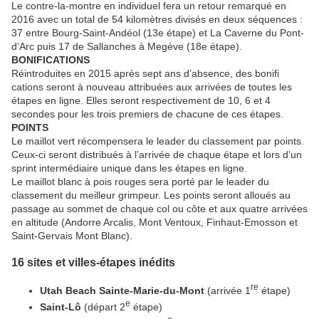
Le contre-la-montre en individuel fera un retour remarqué en
2016 avec un total de 54 kilomètres divisés en deux séquences :
37 entre Bourg-Saint-Andéol (13e étape) et La Caverne du Pont-
d’Arc puis 17 de Sallanches à Megève (18e étape).
BONIFICATIONS
Réintroduites en 2015 après sept ans d’absence, des bonifi
cations seront à nouveau attribuées aux arrivées de toutes les
étapes en ligne. Elles seront respectivement de 10, 6 et 4
secondes pour les trois premiers de chacune de ces étapes.
POINTS
Le maillot vert récompensera le leader du classement par points.
Ceux-ci seront distribués à l’arrivée de chaque étape et lors d’un
sprint intermédiaire unique dans les étapes en ligne.
Le maillot blanc à pois rouges sera porté par le leader du
classement du meilleur grimpeur. Les points seront alloués au
passage au sommet de chaque col ou côte et aux quatre arrivées
en altitude (Andorre Arcalis, Mont Ventoux, Finhaut-Emosson et
Saint-Gervais Mont Blanc).
16 sites et villes-étapes inédits
re
Utah Beach Sainte-Marie-du-Mont
(arrivée 1
étape)
e
Saint-Lô
(départ 2
étape)