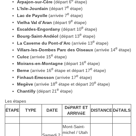
e
Arpajon-sur-Cère
(départ 6
étape)
e
L’Isle-Jourdain
(départ 7
étape)
e
Lac de Payolle
(arrivée 7
étape)
e
Vielha Val d’Aran
(départ 9
étape)
e
Escaldes-Engordany
(départ 10
étape)
e
Bourg-Saint-Andéol
(départ 13
étape)
e
La Caverne du Pont-d’Arc
(arrivée 13
étape)
e
Villars-les-Dombes Parc des Oiseaux
(arrivée 14
étape)
e
Culoz
(arrivée 15
étape)
e
Moirans-en-Montagne
(départ 16
étape)
e
e
Berne
(arrivée 16
étape et départ 17
étape)
e
Finhaut-Emosson
(arrivée 17
étape)
e
e
Megève
(arrivée 18
étape et départ 20
étape)
e
Chantilly
(départ 21
étape)
Les étapes
DéPART ET
ÉTAPE
TYPE
DATE
DISTANCE
DéTAILS
ARRIVéE
Mont-Saint-
michel / Utah
Samedi 2