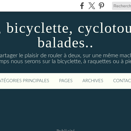
bicyclette, cycloto
balades..
artager le plaisir de rouler à deux, sur une même mac
mps nous serons sur la bicyclette, à raquettes ou à pi
ATÉGORIES PRINCIPALES
PAGES
ARCHIVES
CONTAC