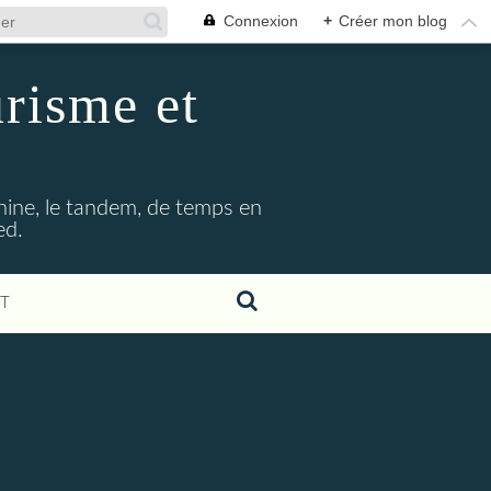
Connexion
+
Créer mon blog
urisme et
hine, le tandem, de temps en
ed.
T