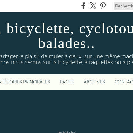
bicyclette, cycloto
balades..
artager le plaisir de rouler à deux, sur une même mac
mps nous serons sur la bicyclette, à raquettes ou à pi
ATÉGORIES PRINCIPALES
PAGES
ARCHIVES
CONTAC