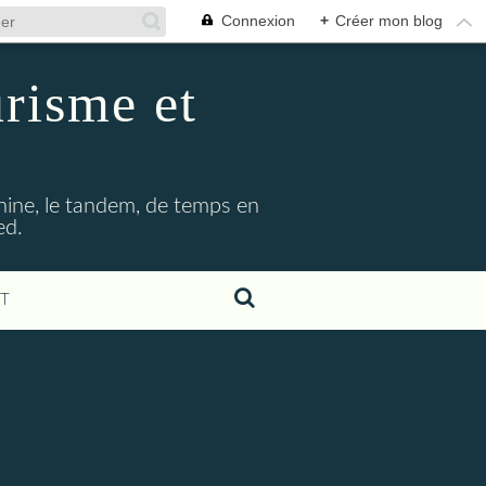
Connexion
+
Créer mon blog
urisme et
hine, le tandem, de temps en
ed.
T